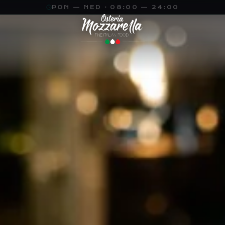
PON — NED · 08:00 — 24:00
JEZIK
TEMA
VELIČINA
Sr
A
A
A
En
A
SRPSKI
SVETLA
16
PX