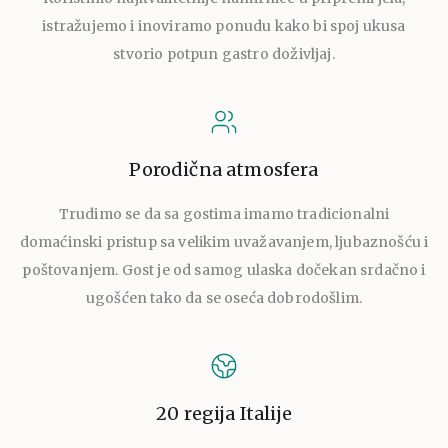
istražujemo i inoviramo ponudu kako bi spoj ukusa
stvorio potpun gastro doživljaj.
Porodična atmosfera
Trudimo se da sa gostima imamo tradicionalni
domaćinski pristup sa velikim uvažavanjem, ljubaznošću i
poštovanjem. Gost je od samog ulaska dočekan srdačno i
ugošćen tako da se oseća dobrodošlim.
20 regija Italije