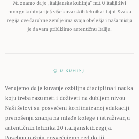
Mi znamo da je „italijanska kuhinja" mit. U Italiji živi
mnogo kuhinja i još više kuvarskih tehnika i tajni. Svaka
regija ove čarobne zemlje ima svoja obeležja i naša misija
je da vam približimo autentičnu Italiju.
U KUHINJI
Verujemo da je kuvanje ozbiljna disciplina i nauka
koju treba razumeti i doživeti na dubljem nivou.
Naši šefovi su posvećeni kontinuiranoj edukaciji,
prenošenju znanja na mlađe kolege i istraživanju
autentičnih tehnika 20 italijanskih regija.
Posebnu pažnju posvećujemo redukciji