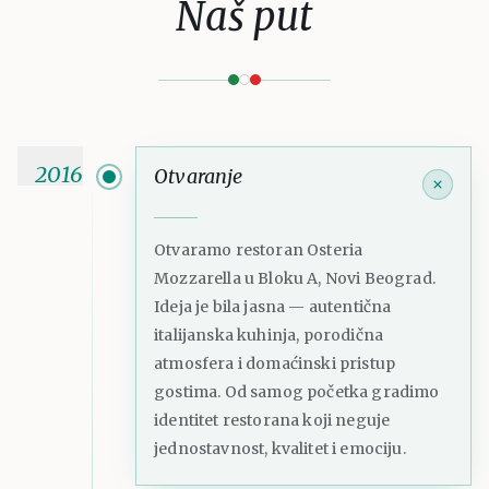
Naš put
2016
Otvaranje
Otvaramo restoran Osteria
Mozzarella u Bloku A, Novi Beograd.
Ideja je bila jasna — autentična
italijanska kuhinja, porodična
atmosfera i domaćinski pristup
gostima. Od samog početka gradimo
identitet restorana koji neguje
jednostavnost, kvalitet i emociju.