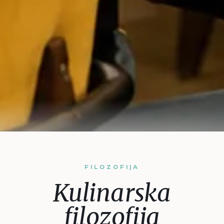
FILOZOFIJA
Kulinarska
filozofija