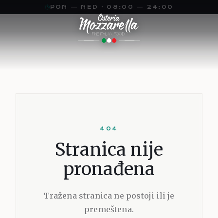
PON — NED · 08:00 — 24:00
JEZIK
TEMA
VELIČINA
Sr
A
A
A
En
A
SRPSKI
SVETLA
16
PX
404
Stranica nije
pronađena
Tražena stranica ne postoji ili je
premeštena.