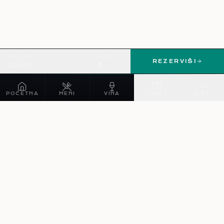
DATUM
GOSTI
REZERVIŠI
Izaberi
2
POČETNA
MENI
VINA
PRIČA
VIŠE
NAVIGACIJA
O nama
Meni
Vina
Kuvari