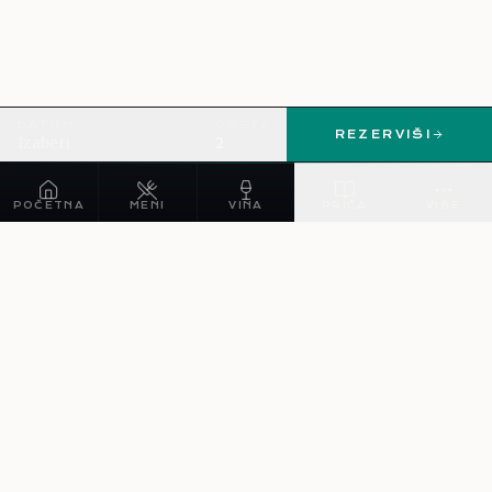
DATUM
GOSTI
REZERVIŠI
Izaberi
2
POČETNA
MENI
VINA
PRIČA
VIŠE
NAVIGACIJA
O nama
Meni
Vina
Kuvari