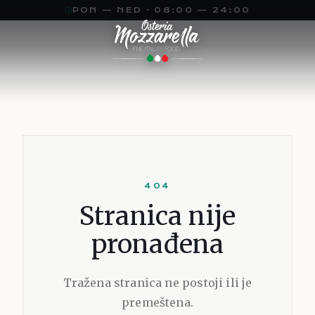
PON — NED · 08:00 — 24:00
JEZIK
TEMA
VELIČINA
Sr
A
A
A
En
A
SRPSKI
SVETLA
16
PX
404
Stranica nije
pronađena
Tražena stranica ne postoji ili je
premeštena.